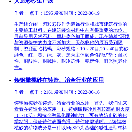
人造彩砂生产线
作者： 点击：1595 发布时间：2022-06-19
生产线介绍：陶粒彩砂作为装饰行业和城市建筑行业的
主要施工材料，在建筑装饰材料中占有很重要的地位。
目前采用天然石料、颜料染色加工而成。现在随着*环境
与资源保护的力度不断加大，天然彩砂的原石受到限
制，资源面临枯竭。彩砂规格：10～20目,20～40目彩砂
颜色：红、黄、绿、灰、黑为主体颜色性能优势：耐水
性、耐酸性、耐碱性、耐冷冻性、稳定性、耐光照老化
性...
铸钢橄榄砂在铸造、冶金行业的应用
作者： 点击：2161 发布时间：2022-06-16
铸钢橄榄砂在铸造、冶金行业的应用：首先，我们先来
看看在铸造业的应用：1、铸钢橄榄砂具有较高的耐火度
（1710℃）和抗金融氧化腐蚀能力，可有效防止砂的化
学粘附，保证铸件表面光滑，铸件轮廓清晰。2.铸钢橄
榄砂的矿物成分是一种以MgSiO为基础的碱性造型材料